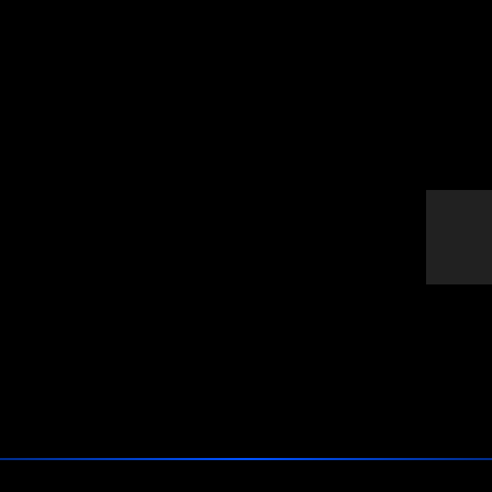
PROVIN
postal c
add-on