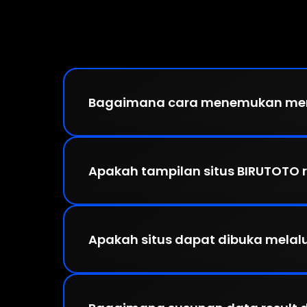
Bagaimana cara menemukan men
Menu Toto Macau dapat ditemukan langs
tanpa perlu mencari lama.
Apakah tampilan situs BIRUTOTO
Antarmuka dirancang sederhana dan t
informasi yang tersedia dengan mudah.
Apakah situs dapat dibuka melalu
Sistem dibuat ringan agar halaman teta