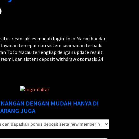
0
Rp 100.000
l.regular_price
l.sale_price
itus resmi akses mudah login Toto Macau bandar
 layanan tercepat dan sistem keamanan terbaik.
an Toto Macau terlengkap dengan update result
w resmi, dan sistem deposit withdraw otomatis 24
ENANGAN DENGAN MUDAH HANYA DI
KARANG JUGA