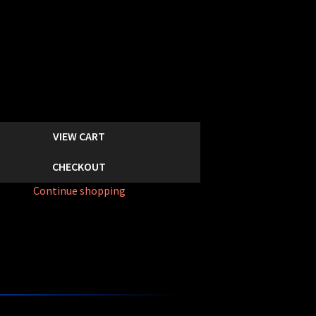
CE
Jakarta
ode
12710
s (0)
VIEW CART
CHECKOUT
Continue shopping